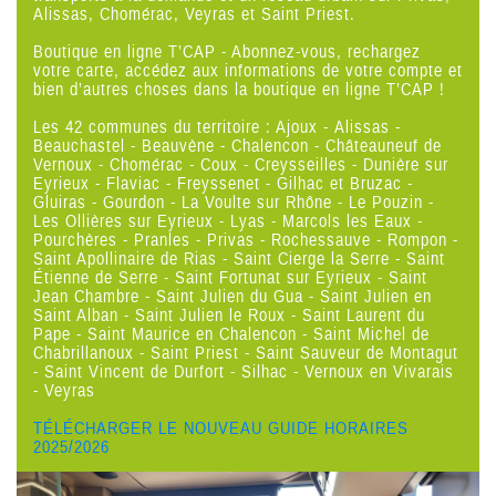
Alissas, Chomérac, Veyras et Saint Priest
.
Boutique en ligne T’CAP - Abonnez-vous, rechargez
votre carte, accédez aux informations de votre compte et
bien d’autres choses dans la boutique en ligne T’CAP !
Les 42 communes du territoire : Ajoux -
Alissas
-
Beauchastel
- Beauvène - Chalencon - Châteauneuf de
Vernoux -
Chomérac
-
Coux
- Creysseilles - Dunière sur
Eyrieux - Flaviac - Freyssenet - Gilhac et Bruzac -
Gluiras - Gourdon -
La Voulte sur Rhône
-
Le Pouzin
-
Les Ollières sur Eyrieux
- Lyas - Marcols les Eaux -
Pourchères - Pranles -
Privas
- Rochessauve - Rompon -
Saint Apollinaire de Rias - Saint Cierge la Serre - Saint
Étienne de Serre - Saint Fortunat sur Eyrieux - Saint
Jean Chambre - Saint Julien du Gua -
Saint Julien en
Saint Alban
- Saint Julien le Roux - Saint Laurent du
Pape - Saint Maurice en Chalencon - Saint Michel de
Chabrillanoux -
Saint Priest
-
Saint Sauveur de Montagut
- Saint Vincent de Durfort - Silhac -
Vernoux en Vivarais
-
Veyras
TÉLÉCHARGER LE NOUVEAU GUIDE HORAIRES
2025/2026