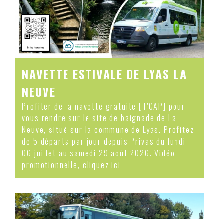
NAVETTE ESTIVALE DE LYAS LA
NEUVE
Profiter de la navette gratuite [T'CAP] pour
vous rendre sur le site de baignade de La
Neuve, situé sur la commune de Lyas. Profitez
de 5 départs par jour depuis Privas du lundi
06 juillet au samedi 29 août 2026. Vidéo
promotionnelle, cliquez ici